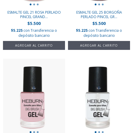
ESMALTE GEL 21 ROSA PERLADO
ESMALTE GEL 25 BORGOÑA
PINCEL GRAND...
PERLADO PINCEL GR...
$5.500
$5.500
$5.225
con
Transferencia o
$5.225
con
Transferencia o
depósito bancario
depósito bancario