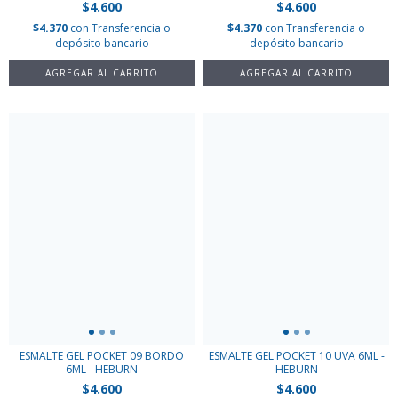
$4.600
$4.600
$4.370
con
Transferencia o
$4.370
con
Transferencia o
depósito bancario
depósito bancario
ESMALTE GEL POCKET 09 BORDO
ESMALTE GEL POCKET 10 UVA 6ML -
6ML - HEBURN
HEBURN
$4.600
$4.600