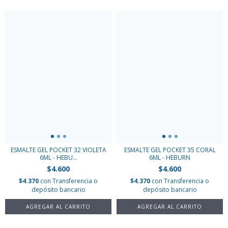
ESMALTE GEL POCKET 32 VIOLETA
ESMALTE GEL POCKET 35 CORAL
6ML - HEBU...
6ML - HEBURN
$4.600
$4.600
$4.370
con
Transferencia o
$4.370
con
Transferencia o
depósito bancario
depósito bancario