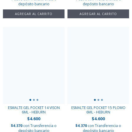
depósito bancario
depósito bancario
ESMALTE GEL POCKET 14 VISON
ESMALTE GEL POCKET 15 PLOMO
6ML - HEBURN
6ML - HEBURN
$4.600
$4.600
$4.370
con
Transferencia o
$4.370
con
Transferencia o
depósito bancario
depósito bancario