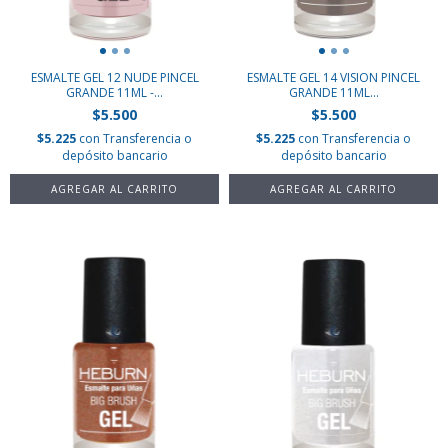
ESMALTE GEL 12 NUDE PINCEL
ESMALTE GEL 14 VISION PINCEL
GRANDE 11ML -...
GRANDE 11ML...
$5.500
$5.500
$5.225
con
Transferencia o
$5.225
con
Transferencia o
depósito bancario
depósito bancario