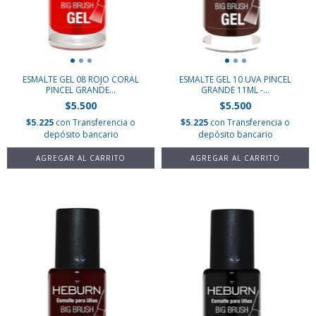
ESMALTE GEL 08 ROJO CORAL
ESMALTE GEL 10 UVA PINCEL
PINCEL GRANDE...
GRANDE 11ML -...
$5.500
$5.500
$5.225
con
Transferencia o
$5.225
con
Transferencia o
depósito bancario
depósito bancario