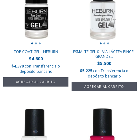
TOP COAT GEL - HEBURN
ESMALTE GEL 01 VÍA LÁCTEA PINCEL
GRANDE...
$4.600
$5.500
$4.370
con
Transferencia o
$5.225
con
Transferencia o
depósito bancario
depósito bancario