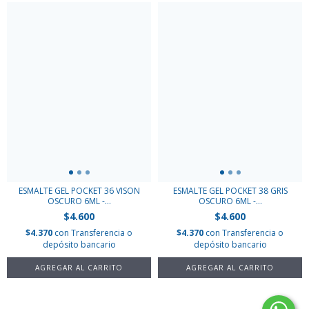
ESMALTE GEL POCKET 36 VISON
ESMALTE GEL POCKET 38 GRIS
OSCURO 6ML -...
OSCURO 6ML -...
$4.600
$4.600
$4.370
con
Transferencia o
$4.370
con
Transferencia o
depósito bancario
depósito bancario