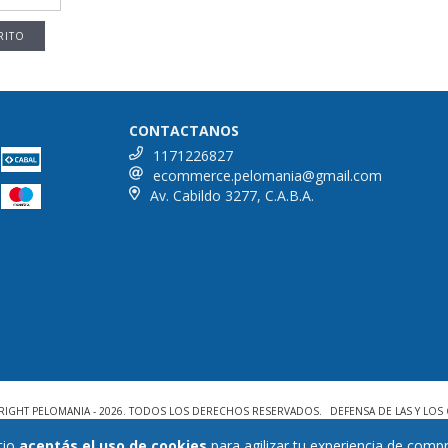
CONTACTANOS
1171226827
ecommerce.pelomania@gmail.com
Av. Cabildo 3277, C.A.B.A.
RIGHT PELOMANIA - 2026. TODOS LOS DERECHOS RESERVADOS.
DEFENSA DE LAS Y LO
tio
aceptás el uso de cookies
para agilizar tu experiencia de compr