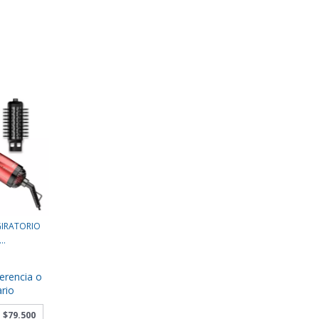
GIRATORIO
..
erencia o
rio
e
$79.500