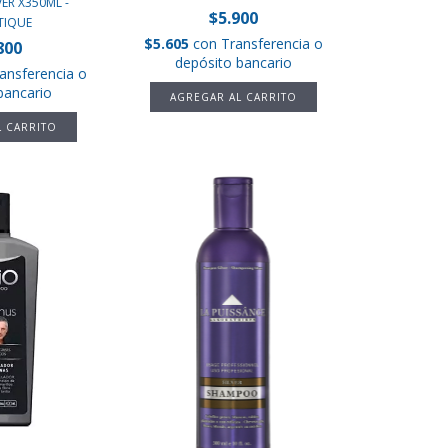
ER X350ML -
$5.900
TIQUE
$5.605
con
Transferencia o
800
depósito bancario
ansferencia o
bancario