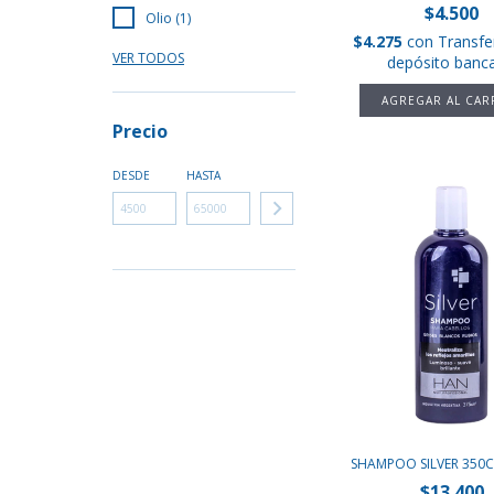
$4.500
Olio (1)
$4.275
con
Transfe
VER TODOS
depósito banca
Precio
DESDE
HASTA
SHAMPOO SILVER 350C
$13.400