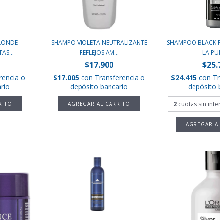
BLONDE
SHAMPO VIOLETA NEUTRALIZANTE
SHAMPOO BLACK 
AS...
REFLEJOS AM...
- LA PUI
$17.900
$25.
rencia o
$17.005
con
Transferencia o
$24.415
con
Tr
rio
depósito bancario
depósito 
2
cuotas sin int