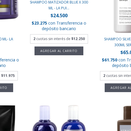
SHAMPOO MATIZADOR BLUE X 300
ML - LA PUI...
$24.500
$23.275
con
Transferencia o
depósito bancario
2
cuotas sin interés de
$12.250
0 ML- LA
SHAMPOO SILV
300ML SERI
$65.
ferencia o
$61.750
con
Tr
rio
depósito 
e
$11.975
2
cuotas sin int