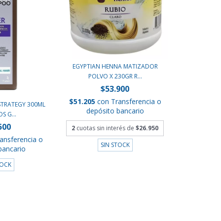
EGYPTIAN HENNA MATIZADOR
POLVO X 230GR R...
$53.900
$51.205
con
Transferencia o
STRATEGY 300ML
depósito bancario
S G...
500
2
cuotas sin interés de
$26.950
ansferencia o
SIN STOCK
bancario
TOCK