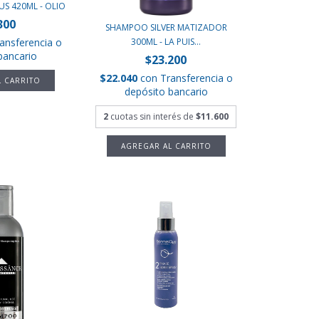
S 420ML - OLIO
300
SHAMPOO SILVER MATIZADOR
ansferencia o
300ML - LA PUIS...
bancario
$23.200
$22.040
con
Transferencia o
depósito bancario
2
cuotas sin interés de
$11.600
AGREGAR AL CARRITO