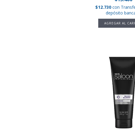
$12.730
con
Transf
depósito banca