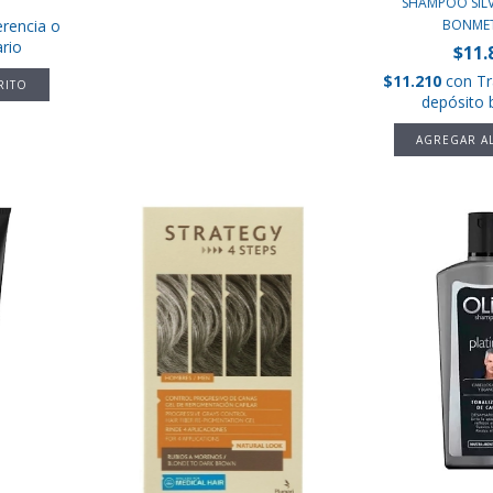
SHAMPOO SILV
erencia o
BONME
rio
$11.
$11.210
con
Tr
depósito 