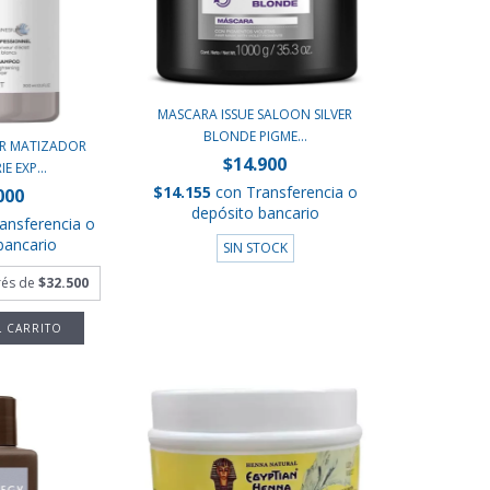
MASCARA ISSUE SALOON SILVER
BLONDE PIGME...
ER MATIZADOR
$14.900
E EXP...
$14.155
con
Transferencia o
000
depósito bancario
ansferencia o
bancario
SIN STOCK
erés de
$32.500