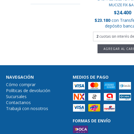
MUCIZE FIX &A.
$24.400
$23.180
con
Transf
depósito banca
2
cuotas sin interés d
NAVEGACIÓN
MEDIOS DE PAGO
Cómo comprar
Políticas de devolución
Sucursales
Contactanos
Trabajá con nosotros
FORMAS DE ENVÍO