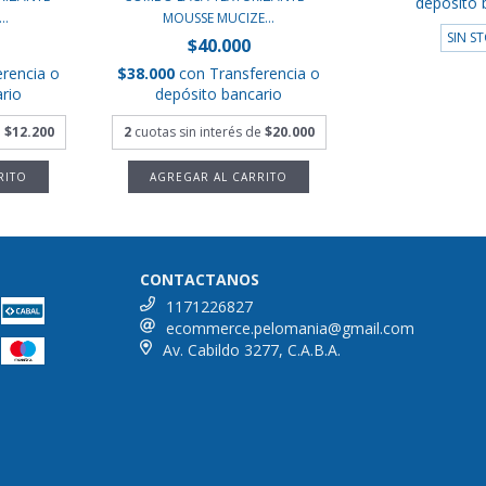
depósito 
..
MOUSSE MUCIZE...
SIN S
$40.000
erencia o
$38.000
con
Transferencia o
rio
depósito bancario
e
$12.200
2
cuotas sin interés de
$20.000
CONTACTANOS
1171226827
ecommerce.pelomania@gmail.com
Av. Cabildo 3277, C.A.B.A.